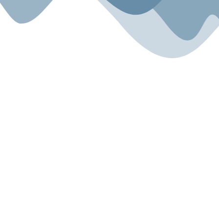
Sport.Gemeinsam.Erleben
Angebot
Über uns
Gesundheitszentrum
Unsere Geschichte
Kyokushin Karate-Do
Unser Team
Fitness
Blog
Für Kinder
Miete & Verleih
Rechtliches