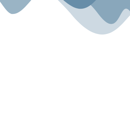
Sport.Gemeinsam.Erleben
Angebot
Über uns
Gesundheitszentrum
Unsere Geschichte
Kyokushin Karate-Do
Unser Team
Fitness
Blog
Für Kinder
Miete & Verleih
Rechtliches