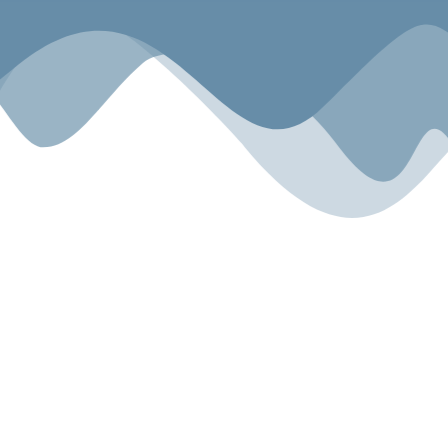
Sport.Gemeinsam.Erleben
Angebot
Über uns
Gesundheitszentrum
Unsere Geschichte
Kyokushin Karate-Do
Unser Team
Fitness
Blog
Für Kinder
Miete & Verleih