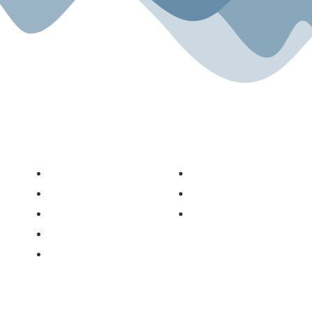
Sport.Gemeinsam.Erleben
Angebot
Über uns
Gesundheitszentrum
Unsere Geschichte
Kyokushin Karate-Do
Unser Team
Fitness
Blog
Für Kinder
Miete & Verleih
Rechtliches