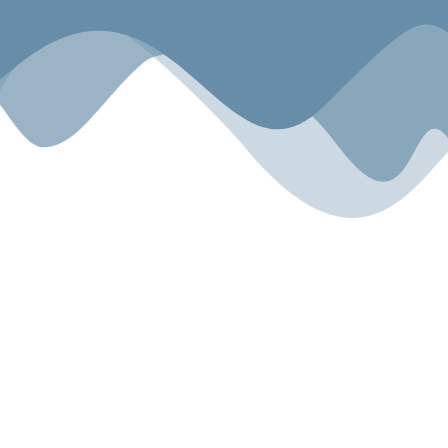
Sport.Gemeinsam.Erleben
Angebot
Über uns
Gesundheitszentrum
Unsere Geschichte
Kyokushin Karate-Do
Unser Team
Fitness
Blog
Für Kinder
Miete & Verleih