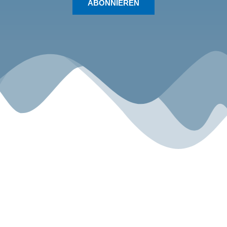
ABONNIEREN
Sport.Gemeinsam.Erleben
Angebot
Über uns
Gesundheitszentrum
Unsere Geschichte
Kyokushin Karate-Do
Unser Team