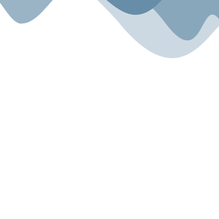
Sport.Gemeinsam.Erleben
Angebot
Über uns
Gesundheitszentrum
Unsere Geschichte
Kyokushin Karate-Do
Unser Team
Fitness
Blog
Für Kinder
Miete & Verleih
Rechtliches